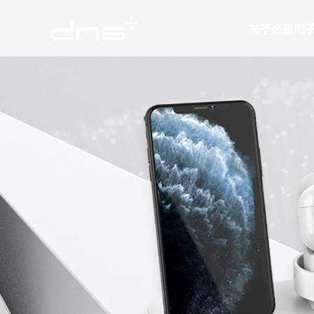
关于必赢电
必赢（中国）
公司简
扩展坞
企业文
线材类
里程碑
公司动