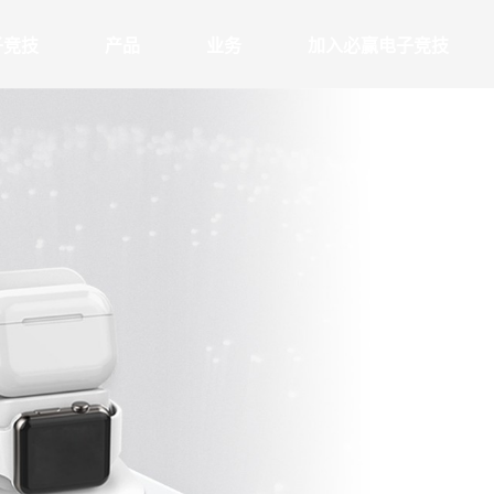
子竞技
产品
业务
加入必赢电子竞技
电源类产品
音频类
介
概述
职业发展
充电器
TWS耳机
化
优势
在必赢电子竞技
无线充
其他音频
制造
加入必赢电子竞技
移动电源
态
品质