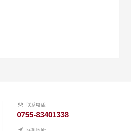
布艺面盖
/
玻璃面盖
+
铝合金外壳
灯显示
LED
充电
12V/3A; 15V/3A
:
: Type-C
输入
5W/7.5W/10W/15W*2
：
无线输出
织物
/
可选表面材料：玻璃
*80.1*6.5mm
: 180.1
尺寸
Black/Gray
颜色：
CE/FCC/RoHS/Reach
认证：
联系电话:
0755-83401338
联系地址: