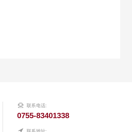
尺寸：54*20*20mm
颜色：Black/White
认证：CE/CB/RoHS/Reach
ro /11 Pro Max / XS / XS Max / XR / X / 8 Plus / 8
联系电话:
0755-83401338
联系地址: