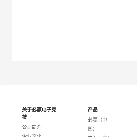
兼容设备：iPhone 12 / 12 mini
`
关于必赢电子竞
产品
技
必赢（中
公司简介
国）
企业文化