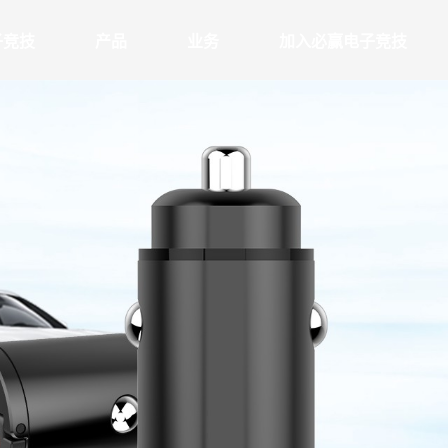
子竞技
产品
业务
加入必赢电子竞技
电源类产品
音频类
介
概述
职业发展
充电器
TWS耳机
化
优势
在必赢电子竞技
无线充
其他音频
制造
加入必赢电子竞技
移动电源
态
品质