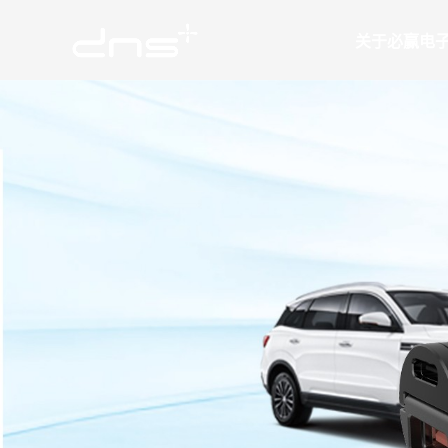
关于必赢电
必赢（中国）
公司简
扩展坞
企业文
线材类
里程碑
公司动